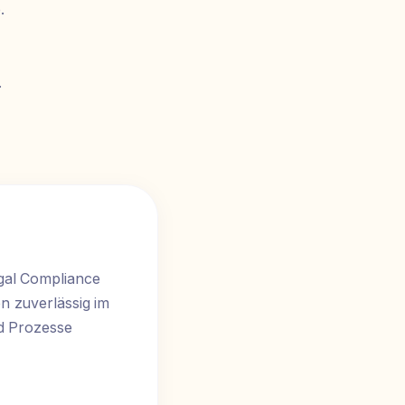
.
.
gal Compliance
n zuverlässig im
nd Prozesse