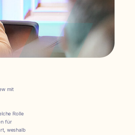
ew mit
elche Rolle
en für
rt, weshalb